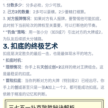
1.
分数多少
：分多必抢，分少可放。
2.
己方2的数量
：2多可以豪横，2少要精打细算。
3.
对方报牌情况
：如果对方有人报牌，要警惕他可能扣底，
此时抢下当前轮次的牌权至关重要，可以打断他的节奏。
*
“钓鱼”策略
：用一张小分（如3或7）引出对方的大牌或2，
为队友后续抓大分铺路。
3. 扣底的终极艺术
扣底是决定胜负的最后一击，也是最体现水平的地方。
*
扣底时机
：
*
理想情况
：你手上有
天创
或
创+2
这样的绝对王牌组合。这
是最稳妥的扣底。
*
冒险扣底
：当你判断对方的大牌（特别是2）已经出尽，你
手上的
创
或甚至只是一张
A
加上一个2，都可能成功扣底。这
依赖于精准的记忆和判断。