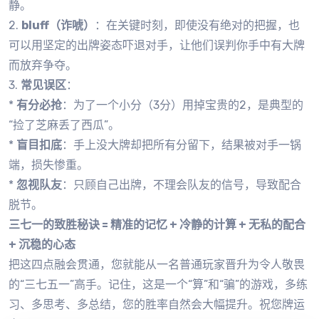
静。
2.
bluff（诈唬）
：在关键时刻，即使没有绝对的把握，也
可以用坚定的出牌姿态吓退对手，让他们误判你手中有大牌
而放弃争夺。
3.
常见误区
：
*
有分必抢
：为了一个小分（3分）用掉宝贵的2，是典型的
“捡了芝麻丢了西瓜”。
*
盲目扣底
：手上没大牌却把所有分留下，结果被对手一锅
端，损失惨重。
*
忽视队友
：只顾自己出牌，不理会队友的信号，导致配合
脱节。
三七一的致胜秘诀 = 精准的记忆 + 冷静的计算 + 无私的配合
+ 沉稳的心态
把这四点融会贯通，您就能从一名普通玩家晋升为令人敬畏
的“三七五一”高手。记住，这是一个“算”和“骗”的游戏，多练
习、多思考、多总结，您的胜率自然会大幅提升。祝您牌运