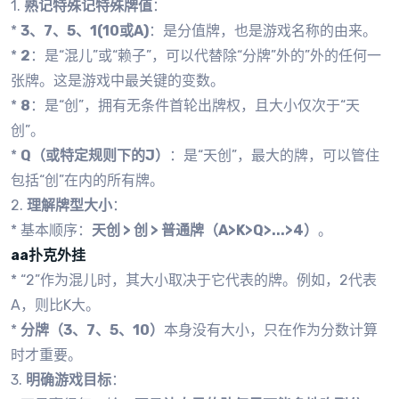
1.
熟记特殊记特殊牌值
：
*
3、7、5、1(10或A)
：是分值牌，也是游戏名称的由来。
*
2
：是“混儿”或“赖子”，可以代替除“分牌”外的”外的任何一
张牌。这是游戏中最关键的变数。
*
8
：是“创”，拥有无条件首轮出牌权，且大小仅次于“天
创”。
*
Q（或特定规则下的J）
：是“天创”，最大的牌，可以管住
包括“创”在内的所有牌。
2.
理解牌型大小
：
* 基本顺序：
天创 > 创 > 普通牌（A>K>Q>...>4）
。
aa扑克外挂
* “2”作为混儿时，其大小取决于它代表的牌。例如，2代表
A，则比K大。
*
分牌（3、7、5、10）
本身没有大小，只在作为分数计算
时才重要。
3.
明确游戏目标
：