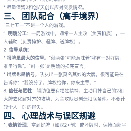
* 尽量保留2和创/天创以应对突发情况。
三、 团队配合（高手境界）
“三七五一”不是一个人的游戏。
1.
明确分工
：一局游戏中，通常一人主攻（负责扣底），一
人辅助（负责掩护、逼牌、送牌权）。
2.
信号系统
：
*
报牌是最大的信号
。“剩两张”可能意味着“我有一对好牌，
准备行动”。“剩一张”是明确的扣底宣言。
*
出牌也是信号
。队友出一张莫名其妙的大牌，很可能是在
告诉你：“我没分了，牌权给你，你来主导。”
3.
信任与牺牲
：辅助位要有牺牲精神，主动用掉自己的2和
大牌去化解对方的攻势，为主攻队员创造扣底条件。不要计
较个人一时的得失。
四、 心理战术与误区规避
1.
表情管理
：拿到好牌（如双2+创）或坏牌时，保持面部平