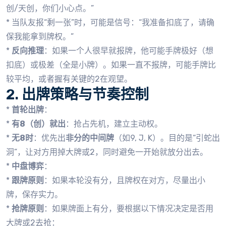
创/天创，你们小心点。”
* 当队友报“剩一张”时，可能是信号：“我准备扣底了，请确
保我能拿到牌权。”
*
反向推理
：如果一个人很早就报牌，他可能手牌极好（想
扣底）或极差（全是小牌）。如果一直不报牌，可能手牌比
较平均，或者握有关键的2在观望。
2. 出牌策略与节奏控制
*
首轮出牌
：
*
有8（创）就出
：抢占先机，建立主动权。
*
无8时
：优先出
非分的中间牌
（如9, J, K）。目的是“引蛇出
洞”，让对方用掉大牌或2，同时避免一开始就放分出去。
*
中盘博弈
：
*
跟牌原则
：如果本轮没有分，且牌权在对方，尽量出小
牌，保存实力。
*
抢牌原则
：如果牌面上有分，要根据以下情况决定是否用
大牌或2去抢：