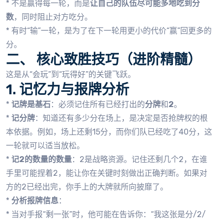
* 不是赢得每一轮，而是
让自己的队伍尽可能多地吃到分
数
，同时阻止对方吃分。
* 有时“输”一轮，是为了在下一轮用更小的代价“赢”回更多的
分。
二、 核心致胜技巧（进阶精髓）
这是从“会玩”到“玩得好”的关键飞跃。
1. 记忆力与报牌分析
*
记牌是基石
：必须记住所有已经打出的
分牌
和
2
。
*
记分牌
：知道还有多少分在场上，是决定是否抢牌权的根
本依据。例如，场上还剩15分，而你们队已经吃了40分，这
一轮就可以适当放松。
*
记2的数量的数量
：2是战略资源。记住还剩几个2，在谁
手里可能捏着2，能让你在关键时刻做出正确判断。如果对
方的2已经出完，你手上的大牌就所向披靡了。
*
分析报牌信息
：
* 当对手报“剩一张”时，他可能在告诉你：“我这张是分/2/