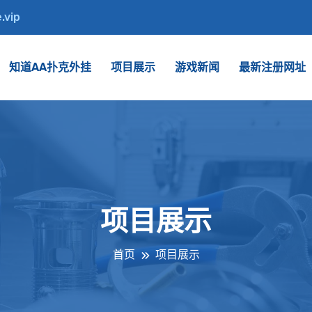
.vip
知道AA扑克外挂
项目展示
游戏新闻
最新注册网址
项目展示
首页
项目展示