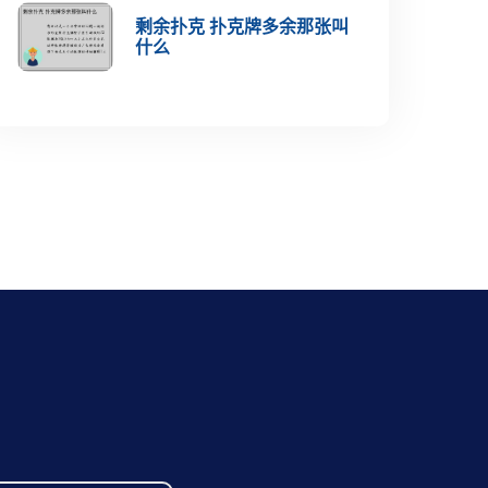
剩余扑克 扑克牌多余那张叫
什么