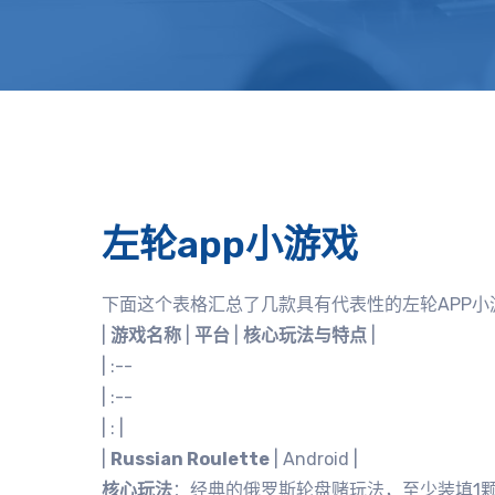
左轮app小游戏
下面这个表格汇总了几款具有代表性的左轮APP
|
游戏名称
|
平台
|
核心玩法与特点
|
| :--
| :--
| : |
|
Russian Roulette
| Android |
核心玩法
：经典的俄罗斯轮盘赌玩法，至少装填1