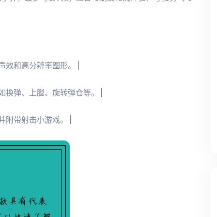
效和高分辨率图形。 |
如换弹、上膛、旋转弹仓等。 |
附带射击小游戏。 |