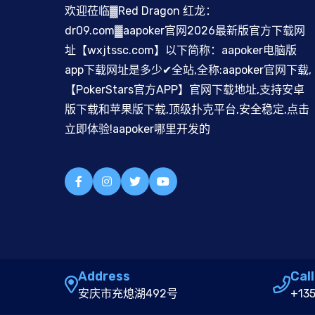
欢迎莅临▓Red Dragon 红龙：
dr09.com▓aapoker官网2026最新版官方下载网
址【wxjtssc.com】以下简称：aapoker电脑版
app下载网址是多少✔全站,全称:aapoker官网下载,
【PokerStars官方APP】官网下载地址,支持安卓
版下载和苹果版下载,顶级扑克平台,安全稳定,点击
立即体验!aapoker哪里开发的
Address
Call
安庆市充熄湖492号
+13