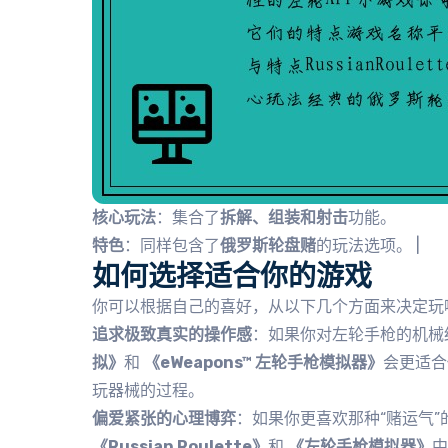
核心玩法
：集合了
拆解、组装和射击
功能。
特色
：同样包含了
俄罗斯轮盘赌
的玩法选项。 |
如何选择适合你的游戏
你可以根据自己的喜好，从以下几个方面来决定玩
追求极致真实的操作感
：如果你对左轮手枪的机械
拟》
和
《eWeapons™ 左轮手枪模拟器》
会更适合
玩器械的过程。
偏爱紧张的心理博弈
：如果你更喜欢那种“赌运气”
《Russian Roulette》
和
《左轮手枪模拟器》
中