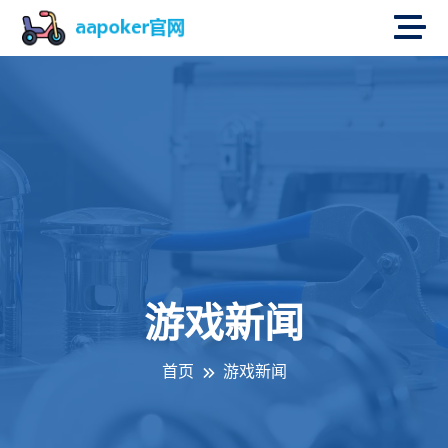
游戏新闻
首页
游戏新闻