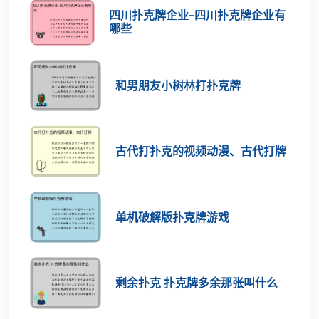
四川扑克牌企业-四川扑克牌企业有
哪些
和男朋友小树林打扑克牌
古代打扑克的视频动漫、古代打牌
单机破解版扑克牌游戏
剩余扑克 扑克牌多余那张叫什么