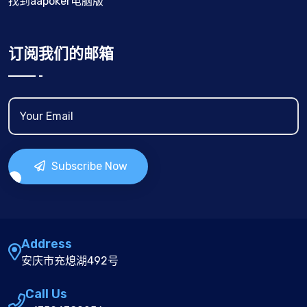
找到aapoker电脑版
订阅我们的邮箱
Subscribe Now
Address
安庆市充熄湖492号
Call Us