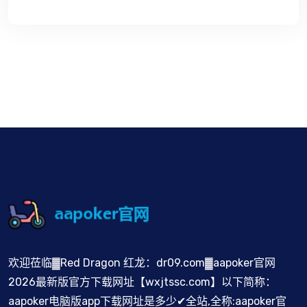
欢迎莅临▓Red Dragon 红龙：dr09.com▓aapoker官网
2026最新版官方下载网址【wxjtssc.com】以下简称：
aapoker电脑版app下载网址是多少✔全站,全称:aapoker官