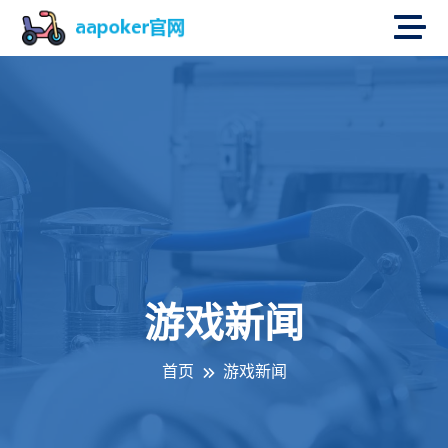
游戏新闻
首页
游戏新闻