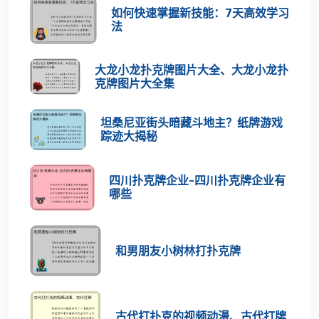
如何快速掌握新技能：7天高效学习
法
大龙小龙扑克牌图片大全、大龙小龙扑
克牌图片大全集
坦桑尼亚街头暗藏斗地主？纸牌游戏
踪迹大揭秘
四川扑克牌企业-四川扑克牌企业有
哪些
和男朋友小树林打扑克牌
古代打扑克的视频动漫、古代打牌