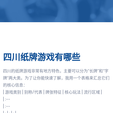
四川纸牌游戏有哪些
四川的纸牌游戏非常有地方特色，主要可以分为“长牌”和“字
牌”两大类。为了让你能快速了解，我用一个表格来汇总它们
的核心信息：
| 游戏类别 | 别称/代表 | 牌张特征 | 核心玩法 | 流行区域 |
| :--
| :--