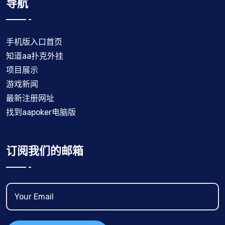
导航
手机版入口首页
知道aa扑克外挂
项目展示
游戏新闻
最新注册网址
找到aapoker电脑版
订阅我们的邮箱