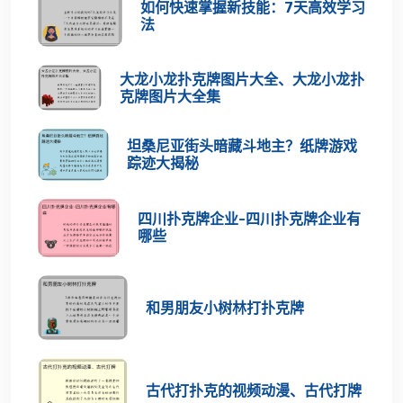
如何快速掌握新技能：7天高效学习
法
大龙小龙扑克牌图片大全、大龙小龙扑
克牌图片大全集
坦桑尼亚街头暗藏斗地主？纸牌游戏
踪迹大揭秘
四川扑克牌企业-四川扑克牌企业有
哪些
和男朋友小树林打扑克牌
古代打扑克的视频动漫、古代打牌