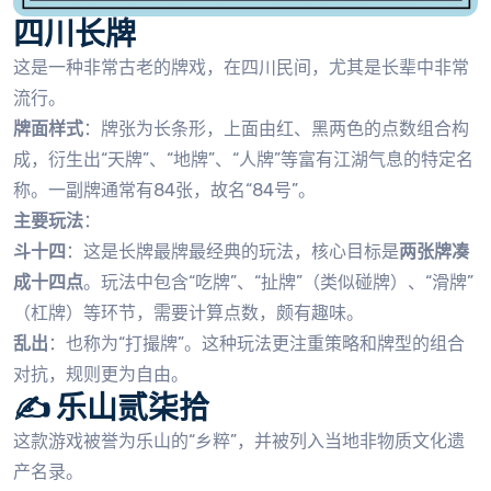
四川长牌
这是一种非常古老的牌戏，在四川民间，尤其是长辈中非常
流行。
牌面样式
：牌张为长条形，上面由红、黑两色的点数组合构
成，衍生出“天牌”、“地牌”、“人牌”等富有江湖气息的特定名
称。一副牌通常有84张，故名“84号”。
主要玩法
：
斗十四
：这是长牌最牌最经典的玩法，核心目标是
两张牌凑
成十四点
。玩法中包含“吃牌”、“扯牌”（类似碰牌）、“滑牌”
（杠牌）等环节，需要计算点数，颇有趣味。
乱出
：也称为“打撮牌”。这种玩法更注重策略和牌型的组合
对抗，规则更为自由。
✍️ 乐山贰柒拾
这款游戏被誉为乐山的“乡粹”，并被列入当地非物质文化遗
产名录。