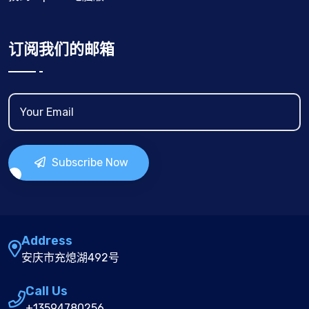
订阅我们的邮箱
Subscribe Now
Address
安庆市充熄湖492号
Call Us
+13594780256