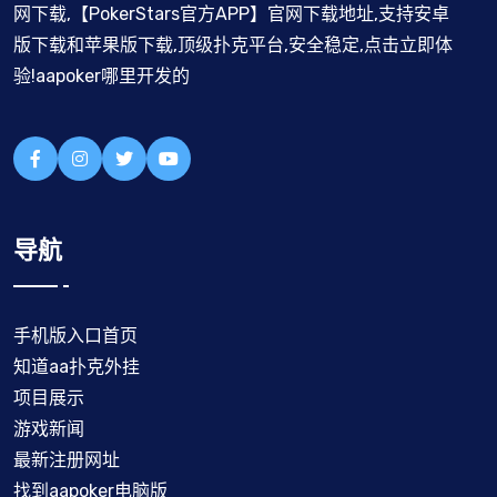
网下载,【PokerStars官方APP】官网下载地址,支持安卓
版下载和苹果版下载,顶级扑克平台,安全稳定,点击立即体
验!aapoker哪里开发的
导航
手机版入口首页
知道aa扑克外挂
项目展示
游戏新闻
最新注册网址
找到aapoker电脑版