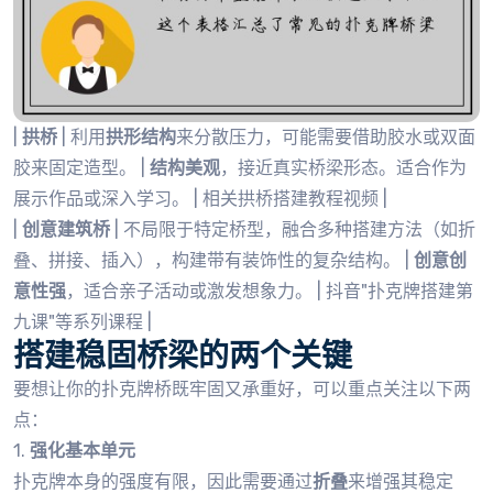
|
拱桥
| 利用
拱形结构
来分散压力，可能需要借助胶水或双面
胶来固定造型。 |
结构美观
，接近真实桥梁形态。适合作为
展示作品或深入学习。 | 相关拱桥搭建教程视频 |
|
创意建筑桥
| 不局限于特定桥型，融合多种搭建方法（如折
叠、拼接、插入），构建带有装饰性的复杂结构。 |
创意创
意性强
，适合亲子活动或激发想象力。 | 抖音"扑克牌搭建第
九课"等系列课程 |
搭建稳固桥梁的两个关键
要想让你的扑克牌桥既牢固又承重好，可以重点关注以下两
点：
1.
强化基本单元
扑克牌本身的强度有限，因此需要通过
折叠
来增强其稳定