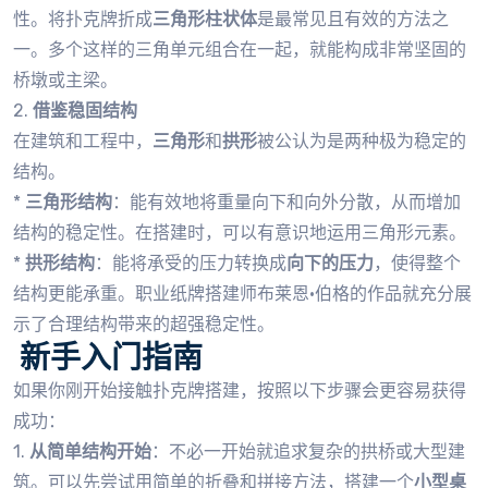
性。将扑克牌折成
三角形柱状体
是最常见且有效的方法之
一。多个这样的三角单元组合在一起，就能构成非常坚固的
桥墩或主梁。
2.
借鉴稳固结构
在建筑和工程中，
三角形
和
拱形
被公认为是两种极为稳定的
结构。
*
三角形结构
：能有效地将重量向下和向外分散，从而增加
结构的稳定性。在搭建时，可以有意识地运用三角形元素。
*
拱形结构
：能将承受的压力转换成
向下的压力
，使得整个
结构更能承重。职业纸牌搭建师布莱恩·伯格的作品就充分展
示了合理结构带来的超强稳定性。
️ 新手入门指南
如果你刚开始接触扑克牌搭建，按照以下步骤会更容易获得
成功：
1.
从简单结构开始
：不必一开始就追求复杂的拱桥或大型建
筑。可以先尝试用简单的折叠和拼接方法，搭建一个
小型桌