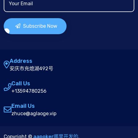
Subscribe Now
Address
安庆市充熄湖492号
Call Us
+13594780256
Email Us
zhuce@aglaoge.vip
Copyright ©
aapoker哪里开发的
.