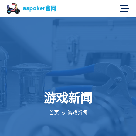
游戏新闻
首页
游戏新闻