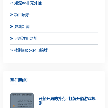
知道aa扑克外挂
项目展示
游戏新闻
最新注册网址
找到aapoker电脑版
热门新闻
开船开局的扑克—打牌开船游戏规
则