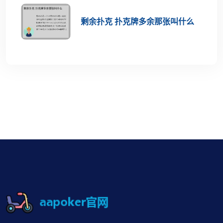
剩余扑克 扑克牌多余那张叫什么