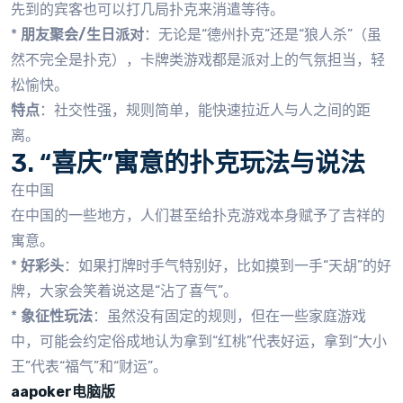
先到的宾客也可以打几局扑克来消遣等待。
*
朋友聚会/生日派对
：无论是“德州扑克”还是“狼人杀”（虽
然不完全是扑克），卡牌类游戏都是派对上的气氛担当，轻
松愉快。
特点
：社交性强，规则简单，能快速拉近人与人之间的距
离。
3. “喜庆”寓意的扑克玩法与说法
在中国
在中国的一些地方，人们甚至给扑克游戏本身赋予了吉祥的
寓意。
*
好彩头
：如果打牌时手气特别好，比如摸到一手“天胡”的好
牌，大家会笑着说这是“沾了喜气”。
*
象征性玩法
：虽然没有固定的规则，但在一些家庭游戏
中，可能会约定俗成地认为拿到“红桃”代表好运，拿到“大小
王”代表“福气”和“财运”。
aapoker电脑版