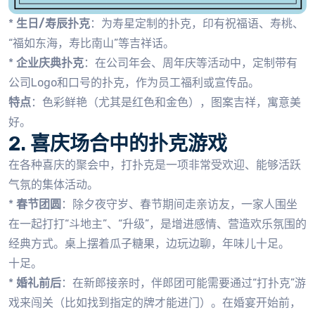
*
生日/寿辰扑克
：为寿星定制的扑克，印有祝福语、寿桃、
“福如东海，寿比南山”等吉祥话。
*
企业庆典扑克
：在公司年会、周年庆等活动中，定制带有
公司Logo和口号的扑克，作为员工福利或宣传品。
特点
：色彩鲜艳（尤其是红色和金色），图案吉祥，寓意美
好。
2. 喜庆场合中的扑克游戏
在各种喜庆的聚会中，打扑克是一项非常受欢迎、能够活跃
气氛的集体活动。
*
春节团圆
：除夕夜守岁、春节期间走亲访友，一家人围坐
在一起打打“斗地主”、“升级”，是增进感情、营造欢乐氛围的
经典方式。桌上摆着瓜子糖果，边玩边聊，年味儿十足。
十足。
*
婚礼前后
：在新郎接亲时，伴郎团可能需要通过“打扑克”游
戏来闯关（比如找到指定的牌才能进门）。在婚宴开始前，