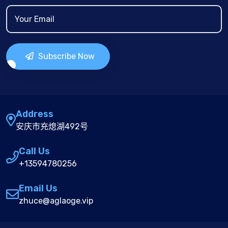
Subscribe Now
Address
安庆市充熄湖492号
Call Us
+13594780256
Email Us
zhuce@aglaoge.vip