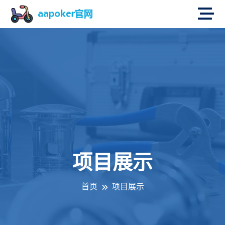
项目展示
首页
项目展示