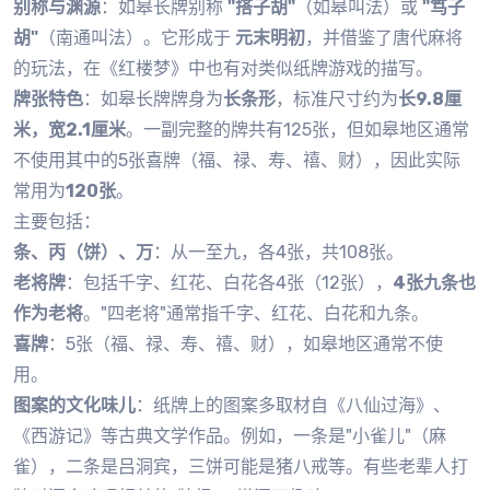
别称与渊源
：如皋长牌别称
"搭子胡"
（如皋叫法）或
"笃子
胡"
（南通叫法）。它形成于
元末明初
，并借鉴了唐代麻将
的玩法，在《红楼梦》中也有对类似纸牌游戏的描写。
牌张特色
：如皋长牌牌身为
长条形
，标准尺寸约为
长9.8厘
米，宽2.1厘米
。一副完整的牌共有125张，但如皋地区通常
不使用其中的5张喜牌（福、禄、寿、禧、财），因此实际
常用为
120张
。
主要包括：
条、丙（饼）、万
：从一至九，各4张，共108张。
老将牌
：包括千字、红花、白花各4张（12张），
4张九条也
作为老将
。"四老将"通常指千字、红花、白花和九条。
喜牌
：5张（福、禄、寿、禧、财），如皋地区通常不使
用。
图案的文化味儿
：纸牌上的图案多取材自《八仙过海》、
《西游记》等古典文学作品。例如，一条是"小雀儿"（麻
雀），二条是吕洞宾，三饼可能是猪八戒等。有些老辈人打